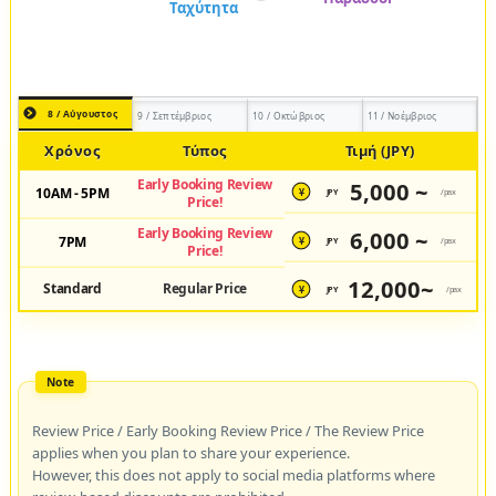
8 / Αύγουστος
9 / Σεπτέμβριος
10 / Οκτώβριος
11 / Νοέμβριος
Χρόνος
Τύπος
Τιμή (JPY)
Early Booking Review
5,000 ~
10AM - 5PM
JPY
/pax
¥
Price!
Early Booking Review
6,000 ~
7PM
JPY
/pax
¥
Price!
12,000~
Standard
Regular Price
JPY
/pax
¥
Review Price / Early Booking Review Price / The Review Price
applies when you plan to share your experience.
However, this does not apply to social media platforms where