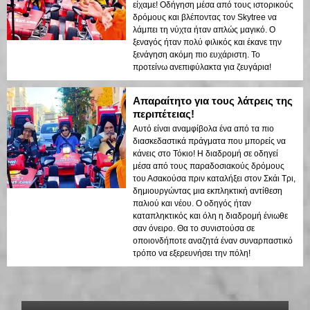
είχαμε! Οδήγηση μέσα από τους ιστορικούς
δρόμους και βλέποντας τον Skytree να
λάμπει τη νύχτα ήταν απλώς μαγικό. Ο
ξεναγός ήταν πολύ φιλικός και έκανε την
ξενάγηση ακόμη πιο ευχάριστη. Το
προτείνω ανεπιφύλακτα για ζευγάρια!
Απαραίτητο για τους λάτρεις της
περιπέτειας!
Αυτό είναι αναμφίβολα ένα από τα πιο
διασκεδαστικά πράγματα που μπορείς να
κάνεις στο Τόκιο! Η διαδρομή σε οδηγεί
μέσα από τους παραδοσιακούς δρόμους
του Ασακούσα πριν καταλήξει στον Σκάι Τρι,
δημιουργώντας μια εκπληκτική αντίθεση
παλιού και νέου. Ο οδηγός ήταν
καταπληκτικός και όλη η διαδρομή ένιωθε
σαν όνειρο. Θα το συνιστούσα σε
οποιονδήποτε αναζητά έναν συναρπαστικό
τρόπο να εξερευνήσει την πόλη!