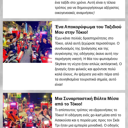
ένα ταξίδι στο χρόνο. Αυτή είναι η τέλεια
τρόπος για να δημιουργήσουμε αξέχαστες
οικογενειακές αναμνήσεις!
Ένα Αποκορύφωμα του Ταξιδιού
Μου στην Τόκιο!
Έχω κάνει πολλές δραστηριότητες στο
Τόκιο, αλλά αυτή ξεχώρισε περισσότερο. Ο
συνδυασμός της ξενάγησης και της
συγκίνησης της οδήγησης έκανε αυτή την
περιήγηση νικητή. Η θέα του φωτισμένου
Skytree τη νύχτα ήταν απλώς εκπληκτική. Ο
ξεναγός ήταν φιλικός και φρόντισε πολύ
καλά όλους. Αν ψάχνετε για κάτι πέρα από
τα συνηθισμένα τουριστικά σημεία, αυτό
είναι!
Μια Συναρπαστική Βόλτα Μέσα
από το Τόκιο!
Τι απίστευτος τρόπος να εξερευνήσεις το
Τόκιο! Η οδήγηση ενός go-kart μέσα από το
Ασακούσα και η πορεία μας προς τον Σκάι
Τρι ήταν μια εμπειρία μοναδική. Ο οδηγός