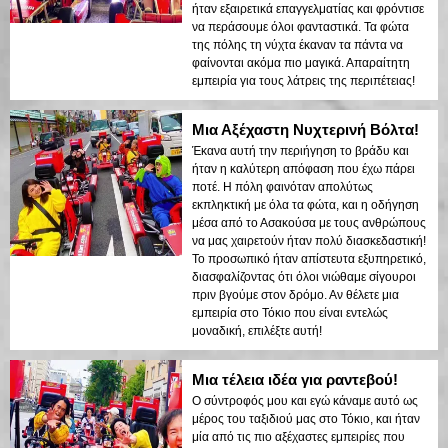
ήταν εξαιρετικά επαγγελματίας και φρόντισε
να περάσουμε όλοι φανταστικά. Τα φώτα
της πόλης τη νύχτα έκαναν τα πάντα να
φαίνονται ακόμα πιο μαγικά. Απαραίτητη
εμπειρία για τους λάτρεις της περιπέτειας!
Μια Αξέχαστη Νυχτερινή Βόλτα!
Έκανα αυτή την περιήγηση το βράδυ και
ήταν η καλύτερη απόφαση που έχω πάρει
ποτέ. Η πόλη φαινόταν απολύτως
εκπληκτική με όλα τα φώτα, και η οδήγηση
μέσα από το Ασακούσα με τους ανθρώπους
να μας χαιρετούν ήταν πολύ διασκεδαστική!
Το προσωπικό ήταν απίστευτα εξυπηρετικό,
διασφαλίζοντας ότι όλοι νιώθαμε σίγουροι
πριν βγούμε στον δρόμο. Αν θέλετε μια
εμπειρία στο Τόκιο που είναι εντελώς
μοναδική, επιλέξτε αυτή!
Μια τέλεια ιδέα για ραντεβού!
Ο σύντροφός μου και εγώ κάναμε αυτό ως
μέρος του ταξιδιού μας στο Τόκιο, και ήταν
μία από τις πιο αξέχαστες εμπειρίες που