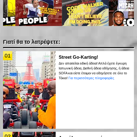
Γιατί θα το λατρέψετε:
01
Street Go-Karting!
Δεν απαιτείται ειδική άδεια! Απλά έχετε έγκυρη
Ιαπωνική άδεια, Διεθνή άδεια οδήγησης, ή άδεια
SOFA και είστε έτοιμοι να οδηγήσετε σε όλο το
Τόκιο!
Για περισσότερες πληροφορίες
02