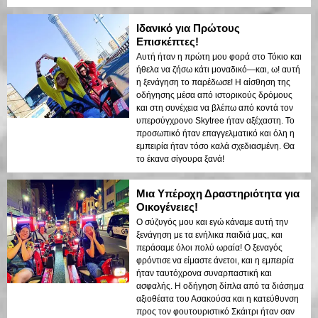
Ιδανικό για Πρώτους
Επισκέπτες!
Αυτή ήταν η πρώτη μου φορά στο Τόκιο και
ήθελα να ζήσω κάτι μοναδικό—και, ω! αυτή
η ξενάγηση το παρέδωσε! Η αίσθηση της
οδήγησης μέσα από ιστορικούς δρόμους
και στη συνέχεια να βλέπω από κοντά τον
υπερσύγχρονο Skytree ήταν αξέχαστη. Το
προσωπικό ήταν επαγγελματικό και όλη η
εμπειρία ήταν τόσο καλά σχεδιασμένη. Θα
το έκανα σίγουρα ξανά!
Μια Υπέροχη Δραστηριότητα για
Οικογένειες!
Ο σύζυγός μου και εγώ κάναμε αυτή την
ξενάγηση με τα ενήλικα παιδιά μας, και
περάσαμε όλοι πολύ ωραία! Ο ξεναγός
φρόντισε να είμαστε άνετοι, και η εμπειρία
ήταν ταυτόχρονα συναρπαστική και
ασφαλής. Η οδήγηση δίπλα από τα διάσημα
αξιοθέατα του Ασακούσα και η κατεύθυνση
προς τον φουτουριστικό Σκάιτρι ήταν σαν