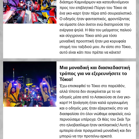
διάσημο Καμινάριμον και κατευθυνόμενοι
προς τον επιβλητικό Πύργο του Τόκιο σε
ένα γκο-καρτ ήταν πέρα από σουρεαλιστικό.
Ο οδηγός ήταν φανταστικός, φροντίζοντας
να είμαστε όλοι άνετοι ενώ διατηρούσε την
ενέργεια ψηλά. Η θέα του μείγματος παλιού
και σύγχρονου Τόκιο από μια τόσο
μοναδική προοπτική ήταν μια κορυφαία
στιγμή του ταξιδιού μου. Αν είστε στο Τόκιο,
αυτό είναι κάτι που πρέπει να κάνετε!
Μια μοναδική και διασκεδαστική
τρόπος για να εξερευνήσετε το
Τόκιο!
Έχω επισκεφθεί το Τόκιο στο παρελθόν,
αλλά τίποτα δεν συγκρίνεται με το να
οδηγείς μέσα από το Ασακούσα σε ένα γκο-
καρτ! Η ξενάγηση ήταν καλά οργανωμένη
και ο οδηγός μας ήταν εξαιρετικός στο να
διασφαλίσει ότι όλοι νιώθαμε ασφαλείς ενώ
περνούσαμε υπέροχα. Οι θέες του Σκάι Τρι
στο ηλιοβασίλεμα ήταν εκπληκτικές! Αυτή η
εμπειρία είναι πραγματικά μοναδική και δεν
μπορώ να την προτείνω αρκετά.