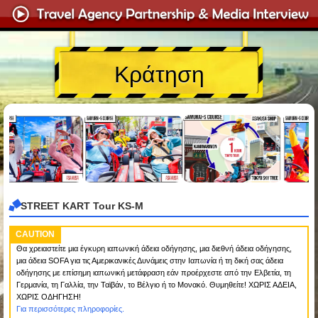
Κράτηση
STREET KART Tour KS-M
CAUTION
Θα χρειαστείτε μια έγκυρη ιαπωνική άδεια οδήγησης, μια διεθνή άδεια οδήγησης,
μια άδεια SOFA για τις Αμερικανικές Δυνάμεις στην Ιαπωνία ή τη δική σας άδεια
οδήγησης με επίσημη ιαπωνική μετάφραση εάν προέρχεστε από την Ελβετία, τη
Γερμανία, τη Γαλλία, την Ταϊβάν, το Βέλγιο ή το Μονακό. Θυμηθείτε! ΧΩΡΙΣ ΑΔΕΙΑ,
ΧΩΡΙΣ ΟΔΗΓΗΣΗ!
Για περισσότερες πληροφορίες.