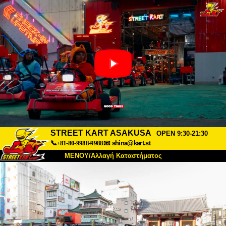
STREET KART ASAKUSA
OPEN 9:30-21:30
📞+81-80-9988-9988
📧
shina@kart.st
ΜΕΝΟΥ/Αλλαγή Καταστήματος
ΚΥΡΙΩΣ
Σχετικά
Προδιαγραφές
Τιμές
Πρόσβαση
Αναφορές
Συχνές Ερωτήσεις