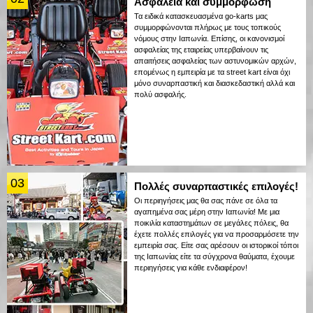
Ασφάλεια και συμμόρφωση
Τα ειδικά κατασκευασμένα go-karts μας
συμμορφώνονται πλήρως με τους τοπικούς
νόμους στην Ιαπωνία. Επίσης, οι κανονισμοί
ασφαλείας της εταιρείας υπερβαίνουν τις
απαιτήσεις ασφαλείας των αστυνομικών αρχών,
επομένως η εμπειρία με τα street kart είναι όχι
μόνο συναρπαστική και διασκεδαστική αλλά και
πολύ ασφαλής.
03
Πολλές συναρπαστικές επιλογές!
Οι περιηγήσεις μας θα σας πάνε σε όλα τα
αγαπημένα σας μέρη στην Ιαπωνία! Με μια
ποικιλία καταστημάτων σε μεγάλες πόλεις, θα
έχετε πολλές επιλογές για να προσαρμόσετε την
εμπειρία σας. Είτε σας αρέσουν οι ιστορικοί τόποι
της Ιαπωνίας είτε τα σύγχρονα θαύματα, έχουμε
περιηγήσεις για κάθε ενδιαφέρον!