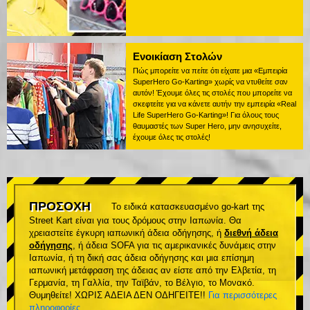
Ενοικίαση Στολών
Πώς μπορείτε να πείτε ότι είχατε μια «Εμπειρία
SuperHero Go-Karting» χωρίς να ντυθείτε σαν
αυτόν! Έχουμε όλες τις στολές που μπορείτε να
σκεφτείτε για να κάνετε αυτήν την εμπειρία «Real
Life SuperHero Go-Karting»! Για όλους τους
θαυμαστές των Super Hero, μην ανησυχείτε,
έχουμε όλες τις στολές!
ΠΡΟΣΟΧΗ
Το ειδικά κατασκευασμένο go-kart της
Street Kart είναι για τους δρόμους στην Ιαπωνία. Θα
χρειαστείτε έγκυρη ιαπωνική άδεια οδήγησης, ή
διεθνή άδεια
οδήγησης
, ή άδεια SOFA για τις αμερικανικές δυνάμεις στην
Ιαπωνία, ή τη δική σας άδεια οδήγησης και μια επίσημη
ιαπωνική μετάφραση της άδειας αν είστε από την Ελβετία, τη
Γερμανία, τη Γαλλία, την Ταϊβάν, το Βέλγιο, το Μονακό.
Θυμηθείτε! ΧΩΡΙΣ ΑΔΕΙΑ ΔΕΝ ΟΔΗΓΕΙΤΕ!!
Για περισσότερες
πληροφορίες
.