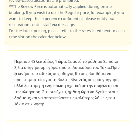
review-based discounts are prohibited.
**The Review Price is automatically applied during online
booking. If you wish to use the Regular price, for example, if you
want to keep the experience confidential, please notify our
reservation center staff via message.
For the latest pricing, please refer to the rates listed next to each
time slot on the calendar below.
Περίπου 45 λεπτά έως 1 ώρα. Σε αυτό το μάθημα Samurai-
S, θα οδηγήσουμε γύρω από το Ασακούσα του Τόκιο.Πριν
ξεκινήσετε, ο ειδικός σας οδηγός θα σας βοηθήσει να
προετοιμαστείτε για τη βόλτα, δίνοντάς σας μια γρήγορη
αλλά λεπτομερή ενημέρωση σχετικά με την ασφάλεια και
την πλοήγηση. Στη συνέχεια, ήρθε η ώρα να βγείτε στους
δρόμους και να αποτυπώσετε τις καλύτερες λήψεις του
Τόκιο σε κίνηση!