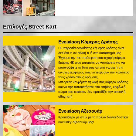
Επιλογές Street Kart
Ενοικίαση Κάμερας Δράσης
Η υπηρεσία ενοικίασης κάμερας δράσης είναι
διαθέσιμη σε ειδική τιμή στο κατάστημά μας.
Έχουμε την πιο πρόσφατη και ισχυρή κάμερα
δράσης 4K που μπορείτε να νοικιάσετε για να
καταγράψετε τη δική σας οπτική γωνία ή την
οικογένεια/φίλους σας να περνούν τον καλύτερό
τους χρόνο στους δρόμους.
Μπορείτε να φέρετε τη δική σας κάμερα δράσης
και να την τοποθετήσετε στο στήθος, κεφάλι ή
σώμα σας (εφόσον δεν εμποδίζει την ασφαλή
οδήγηση).
Ενοικίαση Αξεσουάρ
Κρουαζιέρα με στυλ με τα πολλά διασκεδαστικά
και funky αξεσουάρ μας!