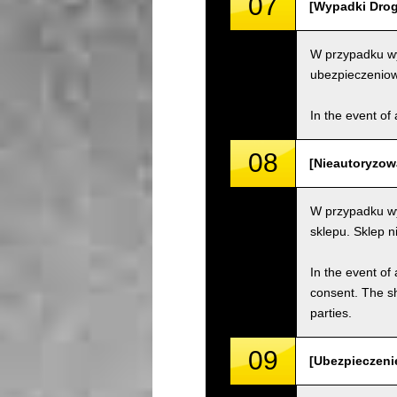
07
[Wypadki Drogo
W przypadku wy
ubezpieczenio
In the event of 
08
[Nieautoryzow
W przypadku wy
sklepu. Sklep 
In the event of 
consent. The s
parties.
09
[Ubezpieczenie