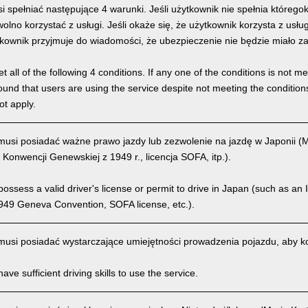
 spełniać następujące 4 warunki. Jeśli użytkownik nie spełnia którego
olno korzystać z usługi. Jeśli okaże się, że użytkownik korzysta z usł
kownik przyjmuje do wiadomości, że ubezpieczenie nie będzie miało z
 all of the following 4 conditions. If any one of the conditions is not m
is found that users are using the service despite not meeting the conditi
ot apply.
usi posiadać ważne prawo jazdy lub zezwolenie na jazdę w Japonii 
 Konwencji Genewskiej z 1949 r., licencja SOFA, itp.).
ssess a valid driver's license or permit to drive in Japan (such as an I
949 Geneva Convention, SOFA license, etc.).
usi posiadać wystarczające umiejętności prowadzenia pojazdu, aby kor
ve sufficient driving skills to use the service.