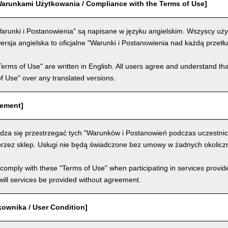
arunkami Użytkowania / Compliance with the Terms of Use]
arunki i Postanowienia" są napisane w języku angielskim. Wszyscy użyt
ersja angielska to oficjalne "Warunki i Postanowienia nad każdą przet
Terms of Use" are written in English. All users agree and understand tha
 of Use" over any translated versions.
eement]
dza się przestrzegać tych "Warunków i Postanowień podczas uczestni
rzez sklep. Usługi nie będą świadczone bez umowy w żadnych okolicz
comply with these "Terms of Use" when participating in services provid
ill services be provided without agreement.
kownika / User Condition]