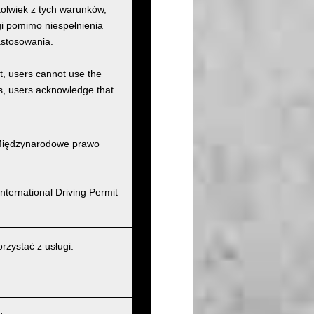
kolwiek z tych warunków,
ugi pomimo niespełnienia
astosowania.
et, users cannot use the
ons, users acknowledge that
(Międzynarodowe prawo
nternational Driving Permit
zystać z usługi.