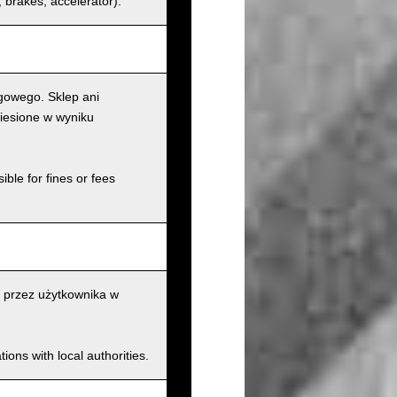
s, brakes, accelerator).
gowego. Sklep ani
iesione w wyniku
ible for fines or fees
 przez użytkownika w
ions with local authorities.