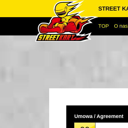
STREET KA
TOP
O nas
Umowa / Agreement