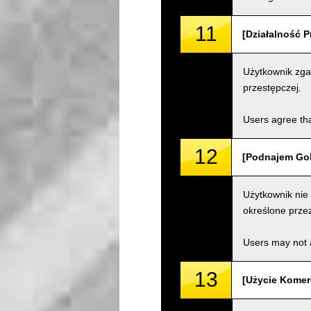
11
[Działalność P
Użytkownik zgad
przestępczej.
Users agree tha
12
[Podnajem Gok
Użytkownik nie
określone przez
Users may not a
13
[Użycie Komer