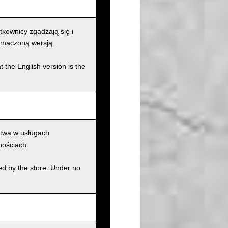
kownicy zgadzają się i
łumaczoną wersją.
t the English version is the
ctwa w usługach
nościach.
ed by the store. Under no