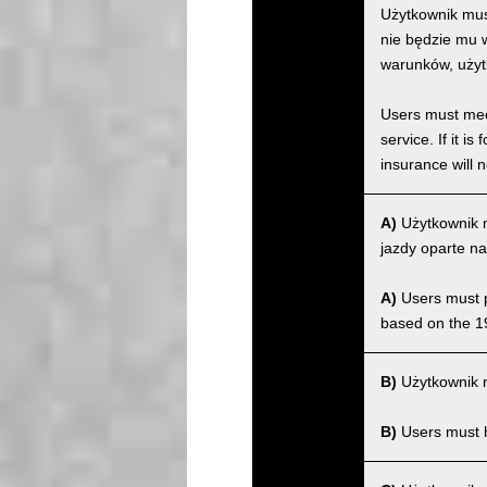
Użytkownik musi
nie będzie mu w
warunków, użyt
Users must meet
service. If it 
insurance will n
A)
Użytkownik m
jazdy oparte na
A)
Users must po
based on the 1
B)
Użytkownik m
B)
Users must ha