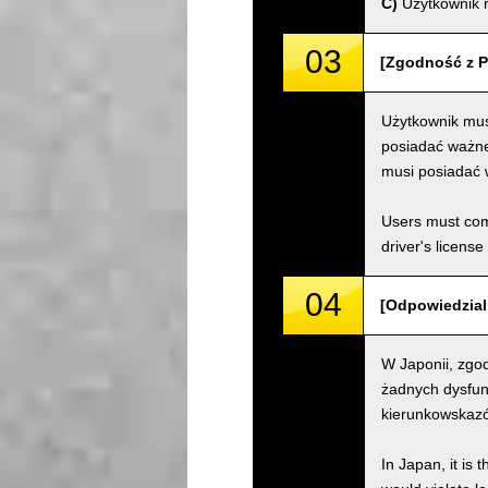
C)
Użytkownik m
03
[Zgodność z P
Użytkownik mus
posiadać ważne 
musi posiadać 
Users must comp
driver's license
04
[Odpowiedzialn
W Japonii, zgod
żadnych dysfun
kierunkowskazów
In Japan, it is 