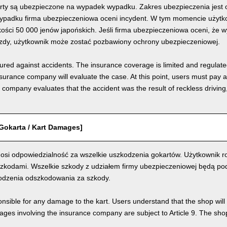
rty są ubezpieczone na wypadek wypadku. Zakres ubezpieczenia jest o
padku firma ubezpieczeniowa oceni incydent. W tym momencie użytkow
ości 50 000 jenów japońskich. Jeśli firma ubezpieczeniowa oceni, że 
azdy, użytkownik może zostać pozbawiony ochrony ubezpieczeniowej.
nsured against accidents. The insurance coverage is limited and regulate
nsurance company will evaluate the case. At this point, users must pay 
e company evaluates that the accident was the result of reckless drivin
Gokarta / Kart Damages]
osi odpowiedzialność za wszelkie uszkodzenia gokartów. Użytkownik ro
szkodami. Wszelkie szkody z udziałem firmy ubezpieczeniowej będą pod
odzenia odszkodowania za szkody.
nsible for any damage to the kart. Users understand that the shop will 
s involving the insurance company are subject to Article 9. The shop 