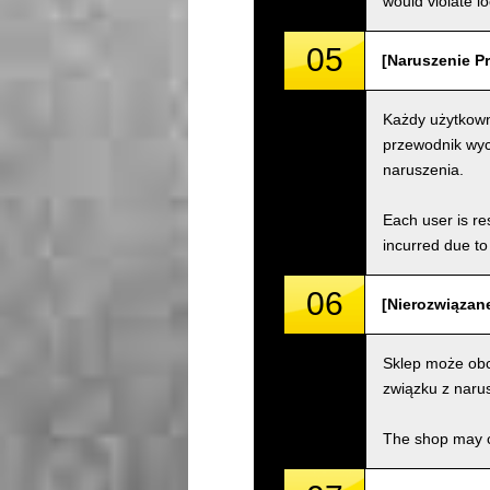
would violate loc
05
[Naruszenie Pr
Każdy użytkown
przewodnik wyc
naruszenia.
Each user is res
incurred due to 
06
[Nierozwiązane
Sklep może obc
związku z naru
The shop may ch