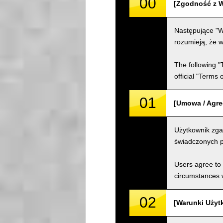
00
[Zgodność z W
Następujące "W
rozumieją, że w
The following "
official "Terms
01
[Umowa / Agr
Użytkownik zga
świadczonych p
Users agree to 
circumstances w
02
[Warunki Użyt