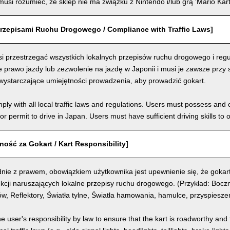
usi rozumieć, że sklep nie ma związku z Nintendo i/lub grą 'Mario Kart
rzepisami Ruchu Drogowego / Compliance with Traffic Laws]
i przestrzegać wszystkich lokalnych przepisów ruchu drogowego i regu
prawo jazdy lub zezwolenie na jazdę w Japonii i musi je zawsze przy 
wystarczające umiejętności prowadzenia, aby prowadzić gokart.
ly with all local traffic laws and regulations. Users must possess and ca
 or permit to drive in Japan. Users must have sufficient driving skills to 
ość za Gokart / Kart Responsibility]
nie z prawem, obowiązkiem użytkownika jest upewnienie się, że gokart
kcji naruszających lokalne przepisy ruchu drogowego. (Przykład: Boczn
, Reflektory, Światła tylne, Światła hamowania, hamulce, przyspiesze
the user's responsibility by law to ensure that the kart is roadworthy and