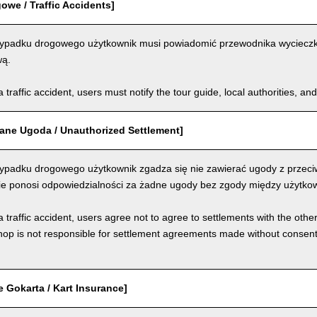
we / Traffic Accidents]
padku drogowego użytkownik musi powiadomić przewodnika wycieczki, 
wą.
a traffic accident, users must notify the tour guide, local authorities, 
ane Ugoda / Unauthorized Settlement]
padku drogowego użytkownik zgadza się nie zawierać ugody z przeci
nie ponosi odpowiedzialności za żadne ugody bez zgody między użytkow
a traffic accident, users agree not to agree to settlements with the othe
hop is not responsible for settlement agreements made without consen
 Gokarta / Kart Insurance]