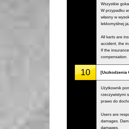
Wszystkie goka
W przypadku wy
własny w wysok
lekkomyślnej j
All karts are i
accident, the i
If the insuranc
compensation.
10
[Uszkodzenia 
Użytkownik pon
rzeczywistymi 
prawo do doch
Users are respo
damages. Damage
damages.