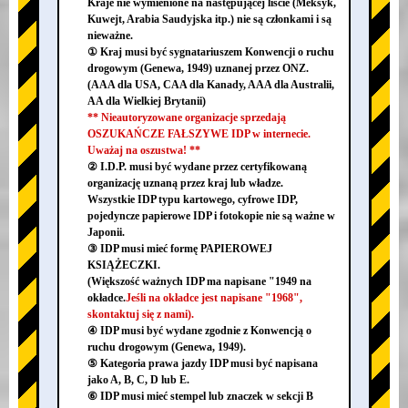
Kraje nie wymienione na następującej liście (Meksyk,
Kuwejt, Arabia Saudyjska itp.) nie są członkami i są
nieważne.
① Kraj musi być sygnatariuszem Konwencji o ruchu
drogowym (Genewa, 1949) uznanej przez ONZ.
(AAA dla USA, CAA dla Kanady, AAA dla Australii,
AA dla Wielkiej Brytanii)
** Nieautoryzowane organizacje sprzedają
OSZUKAŃCZE FAŁSZYWE IDP w internecie.
Uważaj na oszustwa! **
② I.D.P. musi być wydane przez certyfikowaną
organizację uznaną przez kraj lub władze.
Wszystkie IDP typu kartowego, cyfrowe IDP,
pojedyncze papierowe IDP i fotokopie nie są ważne w
Japonii.
③ IDP musi mieć formę PAPIEROWEJ
KSIĄŻECZKI.
(Większość ważnych IDP ma napisane "1949 na
okładce.
Jeśli na okładce jest napisane "1968",
skontaktuj się z nami).
④ IDP musi być wydane zgodnie z Konwencją o
ruchu drogowym (Genewa, 1949).
⑤ Kategoria prawa jazdy IDP musi być napisana
jako A, B, C, D lub E.
⑥ IDP musi mieć stempel lub znaczek w sekcji B