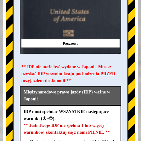
Paszport
** IDP nie może być wydane w Japonii. Musisz
uzyskać IDP w swoim kraju pochodzenia PRZED
przyjazdem do Japonii **
Międzynarodowe prawo jazdy (IDP) ważne w
Japonii
IDP musi spełniać WSZYSTKIE następujące
warunki (①~⑦).
** Jeśli Twoje IDP nie spełnia 1 lub więcej
warunków, skontaktuj się z nami PILNIE. **