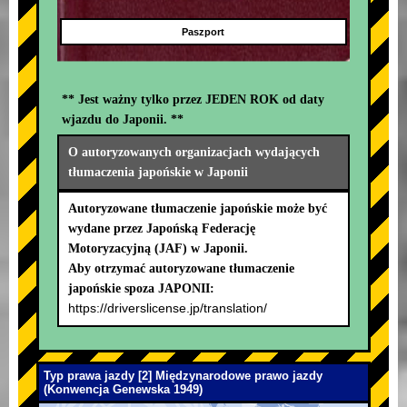
Paszport
** Jest ważny tylko przez JEDEN ROK od daty
wjazdu do Japonii. **
O autoryzowanych organizacjach wydających
tłumaczenia japońskie w Japonii
Autoryzowane tłumaczenie japońskie może być
wydane przez Japońską Federację
Motoryzacyjną (JAF) w Japonii.
Aby otrzymać autoryzowane tłumaczenie
japońskie spoza JAPONII:
https://driverslicense.jp/translation/
Typ prawa jazdy [2] Międzynarodowe prawo jazdy
(Konwencja Genewska 1949)