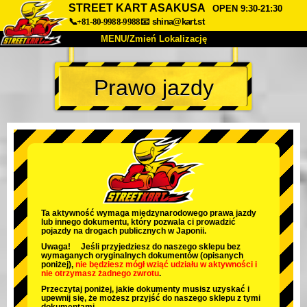
STREET KART ASAKUSA
OPEN 9:30-21:30
📞+81-80-9988-9988
📧
shina@kart.st
MENU/Zmień Lokalizację
TOP
Prawo jazdy
O nas
Specyfikacja
Cena
Dojazd
Opinie
FAQ
Firma
Rezerwacja
Zmień Lokalizację
Tokyo Shinagawa
Tokyo Akihabara#1
Tokyo Akihabara#2
Tokyo Shibuya
Ta aktywność wymaga międzynarodowego prawa jazdy
lub innego dokumentu, który pozwala ci prowadzić
Tokyo Shibuya Annex
Tokyo Bay
pojazdy na drogach publicznych w Japonii.
Uwaga! Jeśli przyjedziesz do naszego sklepu bez
Tokyo Asakusa
Osaka
wymaganych oryginalnych dokumentów (opisanych
poniżej),
nie będziesz mógł wziąć udziału w aktywności
i
nie otrzymasz żadnego zwrotu
.
Okinawa
Przeczytaj poniżej, jakie dokumenty musisz uzyskać i
upewnij się, że możesz przyjść do naszego sklepu z tymi