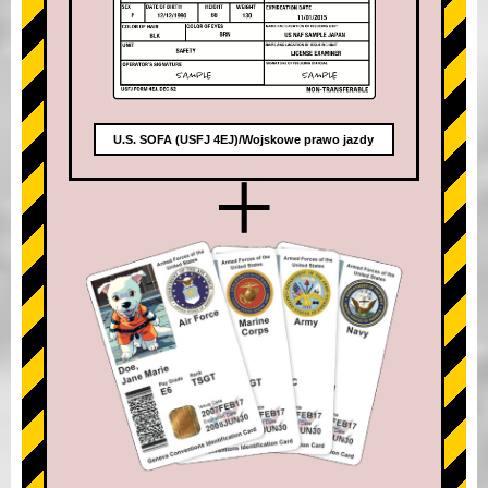
U.S. SOFA (USFJ 4EJ)/Wojskowe prawo jazdy
+