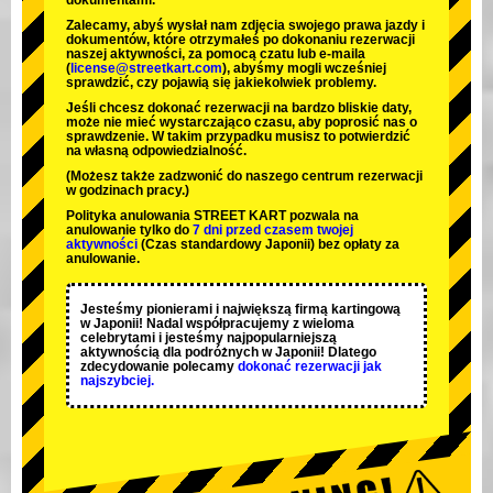
dokumentami.
Zalecamy, abyś wysłał nam zdjęcia swojego prawa jazdy i
dokumentów, które otrzymałeś po dokonaniu rezerwacji
naszej aktywności, za pomocą czatu lub e-maila
(
license@streetkart.com
), abyśmy mogli wcześniej
sprawdzić, czy pojawią się jakiekolwiek problemy.
Jeśli chcesz dokonać rezerwacji na bardzo bliskie daty,
może nie mieć wystarczająco czasu, aby poprosić nas o
sprawdzenie. W takim przypadku musisz to potwierdzić
na własną odpowiedzialność.
(Możesz także zadzwonić do naszego centrum rezerwacji
w godzinach pracy.)
Polityka anulowania STREET KART pozwala na
anulowanie tylko do
7 dni przed czasem twojej
aktywności
(Czas standardowy Japonii) bez opłaty za
anulowanie.
Jesteśmy
pionierami
i
największą firmą kartingową
w Japonii! Nadal współpracujemy z
wieloma
celebrytami
i jesteśmy
najpopularniejszą
aktywnością
dla podróżnych w Japonii! Dlatego
zdecydowanie polecamy
dokonać rezerwacji jak
najszybciej.