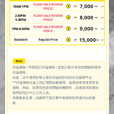
FLASH SALE REVIEW
7,000 ~
10AM-1PM
JPY
/pax
¥
PRICE!
2:30PM-
FLASH SALE REVIEW
8,000 ~
JPY
/pax
¥
5:30PM
PRICE!
FLASH SALE REVIEW
9,000 ~
7PM-8:30PM
JPY
/pax
¥
PRICE!
15,000~
Standard
Regular Price
JPY
/pax
¥
評論價格 / 早期預訂評論價格 / 當您計劃分享您的體驗時適用
評論價格。
但是，這不適用於禁止基於評論的折扣的社交媒體平台。
**評論價格在線上預訂期間自動應用。如果您希望使用常規
價格，例如，如果您想保持體驗的機密性，請通過消息通知
我們的預訂中心工作人員。
有關最新定價，請參閱下面日曆中每個時段旁邊列出的價
格。