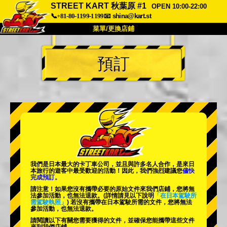
STREET KART 秋葉原 #1
OPEN 10:00-22:00
📞+81-80-1199-1199
📧
shina@kart.st
菜單/更換店鋪
首頁
預訂
關於
規格
價格
交通方式
顧客聲音
常見問題
公司
預訂
更換店鋪
東京品川 #1
東京秋葉原#1
東京秋葉原#2
東京澀谷
我們是日本最大的卡丁車公司，並且與
許多名人
合作，是來日
東京澀谷附屬
東京灣
本旅行的遊客中
最受歡迎的活動
！因此，我們強烈建議您
儘快
完成預訂。
東京淺草
大阪
請注意！如果您沒有攜帶必要的原始文件來我們店鋪，您將無
法參加活動，也無法退款。
(詳情請見以下說明
「在日本駕駛所
需駕駛執照」
) 若沒有攜帶在日本駕駛所需的文件，您將無法
沖繩
參加活動，也無法退款。
請閱讀以下有關您需要獲得的文件，並確保您能攜帶這些文件